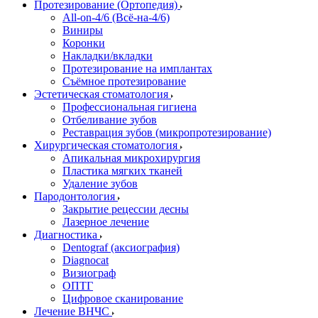
Протезирование (Ортопедия)
All-on-4/6 (Всё-на-4/6)
Виниры
Коронки
Накладки/вкладки
Протезирование на имплантах
Съёмное протезирование
Эстетическая стоматология
Профессиональная гигиена
Отбеливание зубов
Реставрация зубов (микропротезирование)
Хирургическая стоматология
Апикальная микрохирургия
Пластика мягких тканей
Удаление зубов
Пародонтология
Закрытие рецессии десны
Лазерное лечение
Диагностика
Dentograf (аксиография)
Diagnocat
Визиограф
ОПТГ
Цифровое сканирование
Лечение ВНЧС