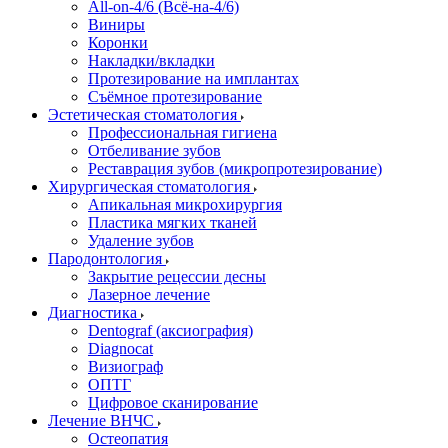
All-on-4/6 (Всё-на-4/6)
Виниры
Коронки
Накладки/вкладки
Протезирование на имплантах
Съёмное протезирование
Эстетическая стоматология
Профессиональная гигиена
Отбеливание зубов
Реставрация зубов (микропротезирование)
Хирургическая стоматология
Апикальная микрохирургия
Пластика мягких тканей
Удаление зубов
Пародонтология
Закрытие рецессии десны
Лазерное лечение
Диагностика
Dentograf (аксиография)
Diagnocat
Визиограф
ОПТГ
Цифровое сканирование
Лечение ВНЧС
Остеопатия