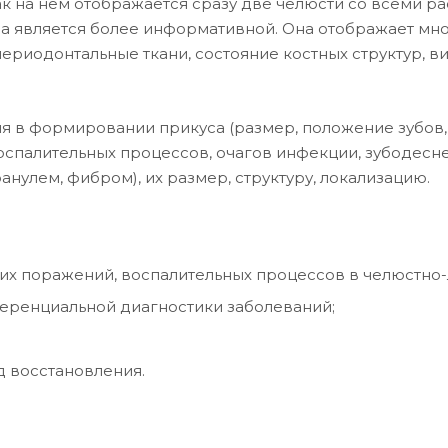
к на нем отображается сразу две челюсти со всеми р
а является более информативной. Она отображает мно
 периодонтальные ткани, состояние костных структур, 
я в формировании прикуса (размер, положение зубов, 
оспалительных процессов, очагов инфекции, зубодесн
анулем, фибром), их размер, структуру, локализацию.
их поражений, воспалительных процессов в челюстно-
ференциальной диагностики заболеваний;
д восстановления.