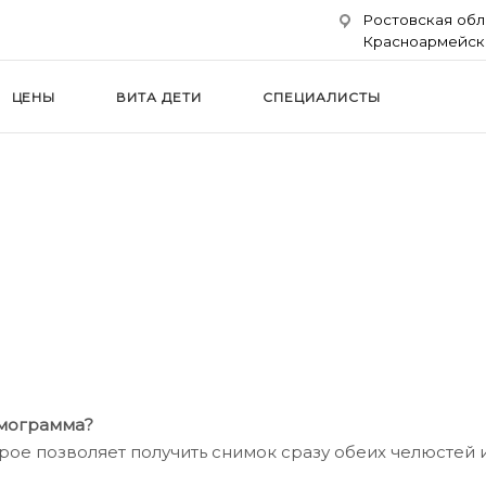
Ростовская облас
Красноармейски
ЦЕНЫ
ВИТА ДЕТИ
СПЕЦИАЛИСТЫ
АНСИИ
О НАС
ЛЕЧЕНИЕ ПО ДМС
РЕДИТОВ
КОНТАКТЫ
ЛИЦЕНЗИИ
омограмма?
ое позволяет получить снимок сразу обеих челюстей 