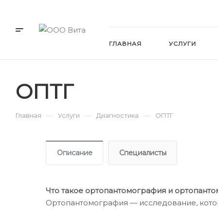
ГЛАВНАЯ
УСЛУГИ
НАШИ РАБОТЫ
ВАК
ОПТГ
УСЛОВИЯ РАССРОЧЕК И К
—
—
—
Главная
Услуги
Диагностика
ОПТГ
Описание
Специалисты
Что такое ортопантомография и ортопант
Ортопантомография — исследование, котор