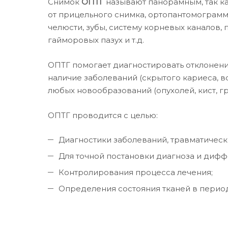
Снимок
ОПТГ
называют панорамным, так ка
от прицельного снимка, ортопантомограмм
челюсти, зубы, систему корневых каналов,
гайморовых пазух и т.д.
ОПТГ помогает диагностировать отклонени
наличие заболеваний (скрытого кариеса, в
любых новообразований (опухолей, кист, гр
ОПТГ проводится с целью:
Диагностики заболеваний, травматическ
Для точной постановки диагноза и диф
Контролирования процесса лечения;
Определения состояния тканей в перио